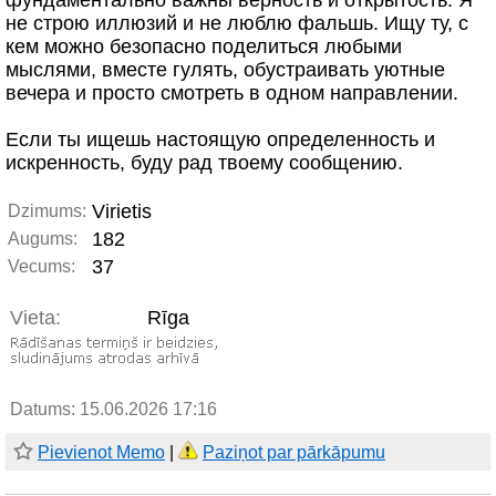
фундаментально важны верность и открытость. Я
не строю иллюзий и не люблю фальшь. Ищу ту, с
кем можно безопасно поделиться любыми
мыслями, вместе гулять, обустраивать уютные
вечера и просто смотреть в одном направлении.
Если ты ищешь настоящую определенность и
искренность, буду рад твоему сообщению.
Virietis
Dzimums:
182
Augums:
37
Vecums:
Vieta:
Rīga
Datums: 15.06.2026 17:16
Pievienot Memo
|
Paziņot par pārkāpumu