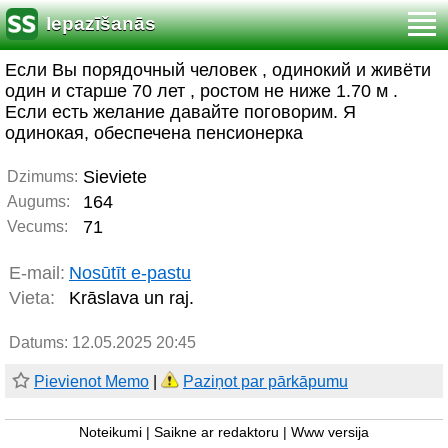
Iepazīšanās
Если Вы порядочный человек , одинокий и живёти
один и старше 70 лет , ростом не ниже 1.70 м .
Если есть желание давайте поговорим. Я
одинокая, обеспечена пенсионерка
Sieviete
Dzimums:
164
Augums:
71
Vecums:
E-mail:
Nosūtīt e-pastu
Vieta:
Krāslava un raj.
Datums: 12.05.2025 20:45
Pievienot Memo
|
Paziņot par pārkāpumu
Noteikumi
|
Saikne ar redaktoru
|
Www versija