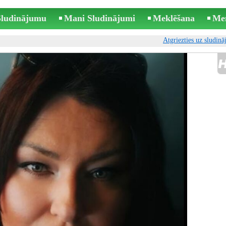
 Sludinājumu
Mani Sludinājumi
Meklēšana
Me
Atgriezties uz sludin