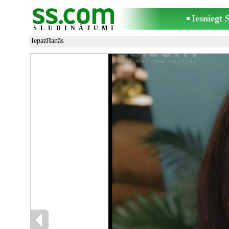
Iesniegt
SLUDINĀJUMI
Iepazīšanās