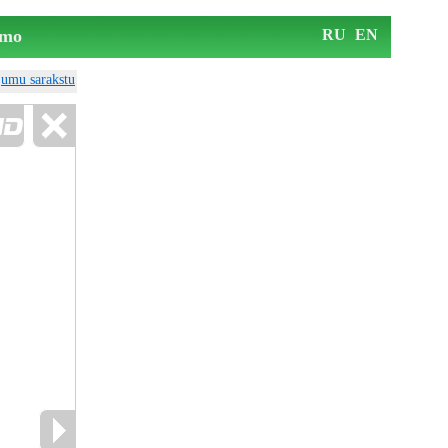
mo
RU
EN
ājumu sarakstu