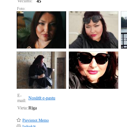
Vecums:
45
Foto:
E-
Nosūtīt e-pastu
mail:
Vieta:
Rīga
Pievienot Memo
Izdrukāt