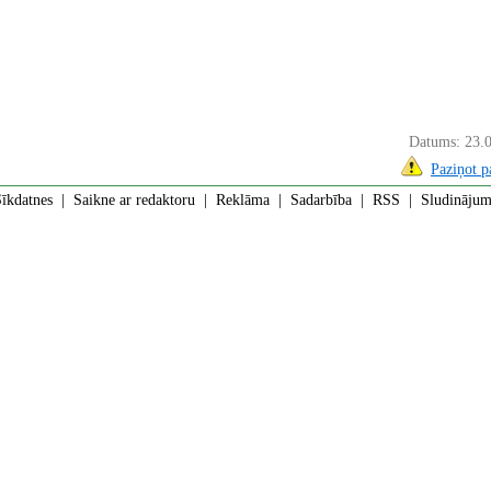
Datums: 23.
Paziņot 
īkdatnes
|
Saikne ar redaktoru
|
Reklāma
|
Sadarbība
|
RSS
| Sludinājumi