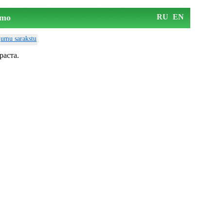
mo
RU
EN
ājumu sarakstu
раста.