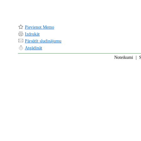
Pievienot Memo
Izdrukāt
Pārsūtīt sludinājumu
Atgādināt
Noteikumi
|
S