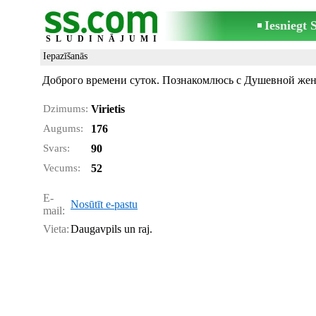
Iesniegt
SLUDINĀJUMI
Iepazīšanās
Доброго времени суток. Познакомлюсь с Душевной жен
Dzimums:
Virietis
Augums:
176
Svars:
90
Vecums:
52
E-
Nosūtīt e-pastu
mail:
Vieta:
Daugavpils un raj.