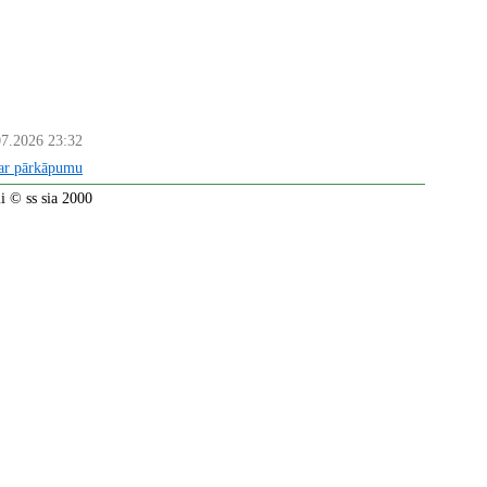
07.2026 23:32
par pārkāpumu
 © ss sia 2000