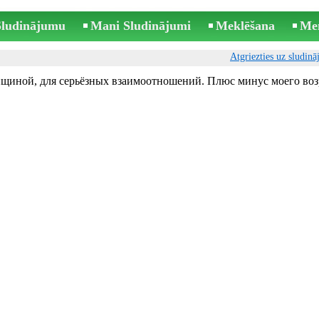
 Sludinājumu
Mani Sludinājumi
Meklēšana
Me
Atgriezties uz sludin
щиной, для серьёзных взаимоотношений. Плюс минус моего воз