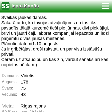
Iepazīšanās
Sveikas jaukās dāmas.
Sakarā ar to, ka tuvojas atvaļinājums un tas tiks
pavadīts tālajā kurzemē tieši pie jūriņas, divi pieklājīgi,
brīvi un jautri čaļi, labprāt kompānijai iepazītos un līdzi
paņemtu divas jaukas meitenes.
Plānotie datumi1-10 augusts.
Ja ir gribētājas, droši rakstat, un par visu izstāstīšu
privāti.
Ceram uz atsaucību un kas zin, varbūt sanāks arī kas
nopietns pēctam;)
Virietis
Dzimums:
178
Augums:
75
Svars:
43
Vecums:
Vieta:
Rīgas rajons