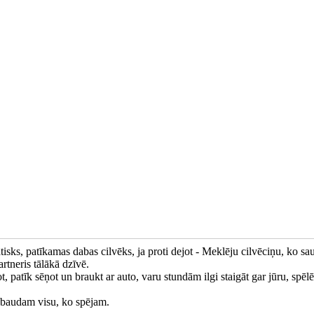
ātisks, patīkamas dabas cilvēks, ja proti dejot - Meklēju cilvēciņu, ko sa
rtneris tālākā dzīvē.
t, patīk sēņot un braukt ar auto, varu stundām ilgi staigāt gar jūru, spēlē
zbaudam visu, ko spējam.