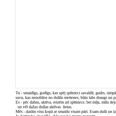
Tu - smaidīgs, godīgs, kas spēj spītnieci savaldīt, gudrs, simp
savu, kas nenobītos no dullās meitenes, būtu labs draugs un pa
Es - pēc dabas, aktīva, reizēm arī spītniece, bet mīļa, mīlu dejo
un vēl dažas dullas aktīvas lietas.
Mēs - darām visu kopā ar smaidu visam pāri. Esam dulli un i