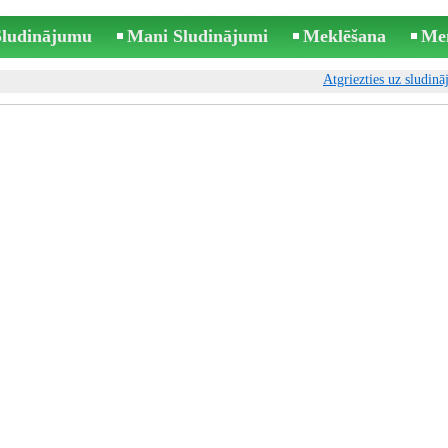
 Sludinājumu
Mani Sludinājumi
Meklēšana
Me
Atgriezties uz sludin