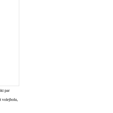
ukt par
t volejbolu,