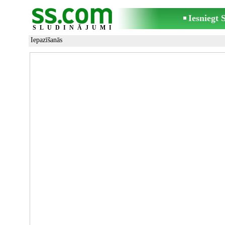
Iesniegt
SLUDINĀJUMI
Iepazīšanās