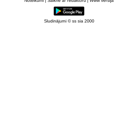
Noteikumi
|
Saikne ar redaktoru
|
Www versija
Sludinājumi © ss sia 2000