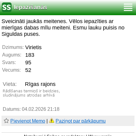
Iepazīšanās
Sveicināti jaukās meitenes. Vēlos iepazīties ar
mierīgas dabas mīlu meiteni. Esmu lauku puisis no
Siguldas puses.
Virietis
Dzimums:
183
Augums:
95
Svars:
52
Vecums:
Vieta:
Rīgas rajons
Datums: 04.02.2026 21:18
Pievienot Memo
|
Paziņot par pārkāpumu