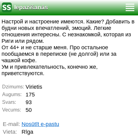
Iepazīšanās
Настрой и настроение имеются. Какие? Добавить в
будни новых впечатлений, эмоций. Легкие
отношения интересны. С незнакомкой, которая из
Риги или рядом.
От 44+ и не старше меня. Про остальное
пообщаемся в переписке (не долгой) или за
чашкой кофе.
Ум и привлекательность, конечно же,
приветствуются.
Virietis
Dzimums:
175
Augums:
93
Svars:
50
Vecums:
E-mail:
Nosūtīt e-pastu
Vieta:
Rīga