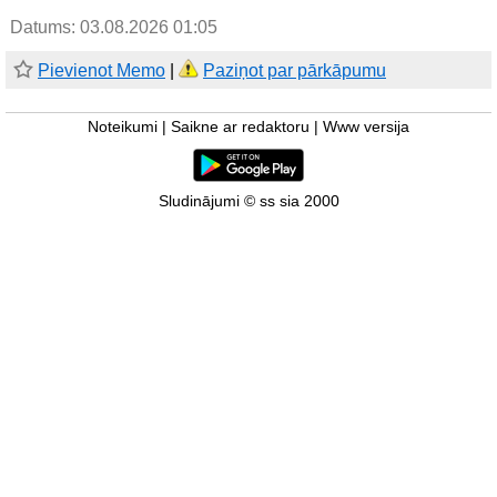
Datums: 03.08.2026 01:05
Pievienot Memo
|
Paziņot par pārkāpumu
Noteikumi
|
Saikne ar redaktoru
|
Www versija
Sludinājumi © ss sia 2000