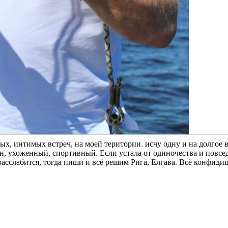
х, интимых встреч, на моей територии. исчу одну и на долгое 
ен, ухоженный, спортивный. Если устала от одиночества и повс
 расслабится, тогда пиши и всё решим Рига, Елгава. Всё конфиди