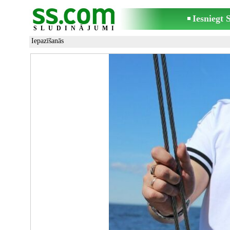
Iesniegt
SLUDINĀJUMI
Iepazīšanās