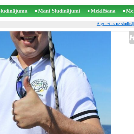
 Sludinājumu
Mani Sludinājumi
Meklēšana
Me
Atgriezties uz sludin