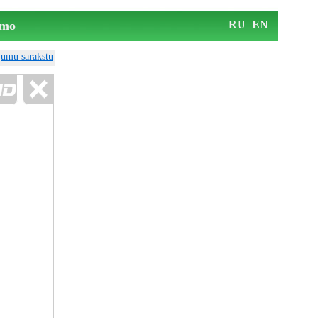
mo
RU
EN
ājumu sarakstu