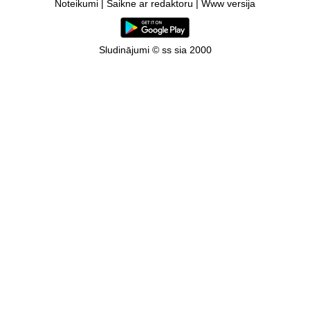
Noteikumi
|
Saikne ar redaktoru
|
Www versija
Sludinājumi © ss sia 2000