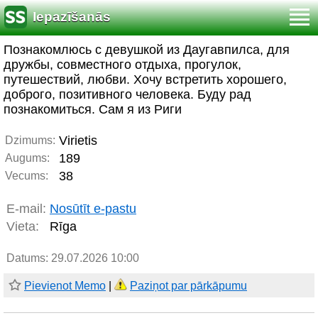
Iepazīšanās
Познакомлюсь с девушкой из Даугавпилса, для
дружбы, совместного отдыха, прогулок,
путешествий, любви. Хочу встретить хорошего,
доброго, позитивного человека. Буду рад
познакомиться. Сам я из Риги
Virietis
Dzimums:
189
Augums:
38
Vecums:
E-mail:
Nosūtīt e-pastu
Vieta:
Rīga
Datums: 29.07.2026 10:00
Pievienot Memo
|
Paziņot par pārkāpumu