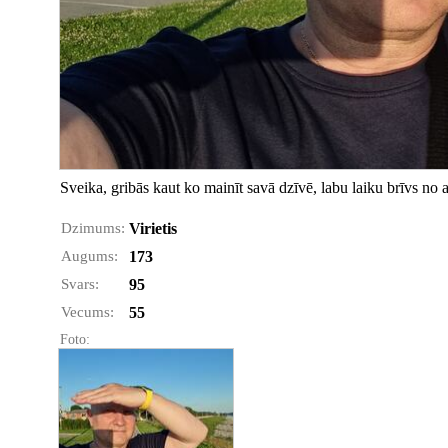
Sveika, gribās kaut ko mainīt savā dzīvē, labu laiku brīvs no 
Dzimums:
Virietis
Augums:
173
Svars:
95
Vecums:
55
Foto: