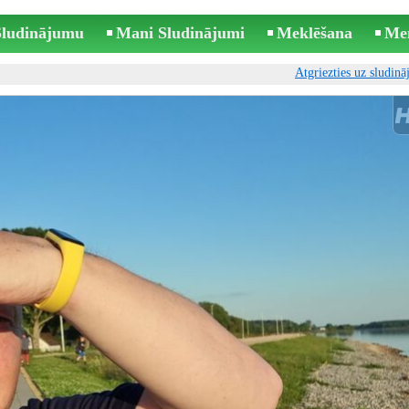
 Sludinājumu
Mani Sludinājumi
Meklēšana
Me
Atgriezties uz sludin