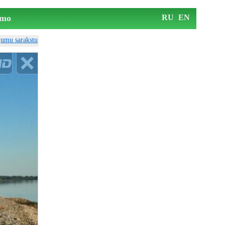
mo
RU
EN
ājumu sarakstu