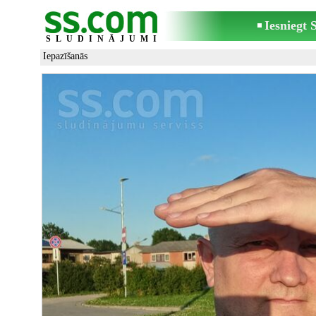
Iesniegt
SLUDINĀJUMI
Iepazīšanās