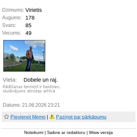
Virietis
Dzimums:
178
Augums:
85
Svars:
49
Vecums:
Vieta:
Dobele un raj.
Datums: 21.06.2026 23:21
Pievienot Memo
|
Paziņot par pārkāpumu
Noteikumi
|
Saikne ar redaktoru
|
Www versija