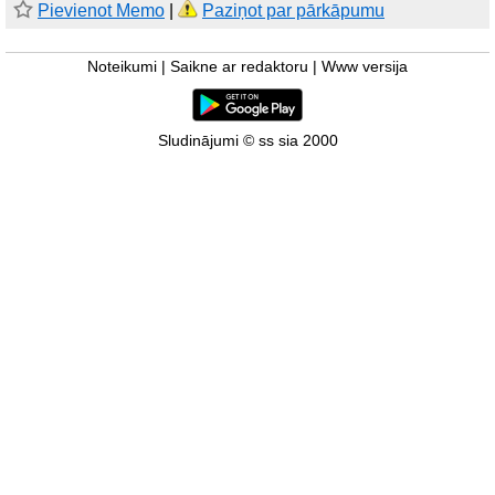
Pievienot Memo
|
Paziņot par pārkāpumu
Noteikumi
|
Saikne ar redaktoru
|
Www versija
Sludinājumi © ss sia 2000