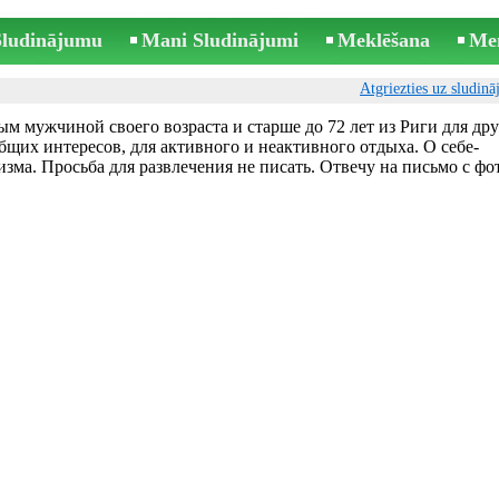
 Sludinājumu
Mani Sludinājumi
Meklēšana
Me
Atgriezties uz sludin
м мужчиной своего возраста и старше до 72 лет из Риги для др
их интересов, для активного и неактивного отдыха. О себе-
изма. Просьба для развлечения не писать. Отвечу на письмо с фо