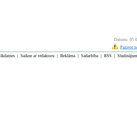
Datums: 05.
Paziņot 
īkdatnes
|
Saikne ar redaktoru
|
Reklāma
|
Sadarbība
|
RSS
| Sludinājumi