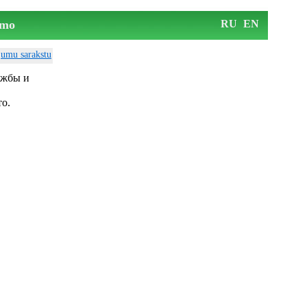
mo
RU
EN
ājumu sarakstu
ужбы и
то.