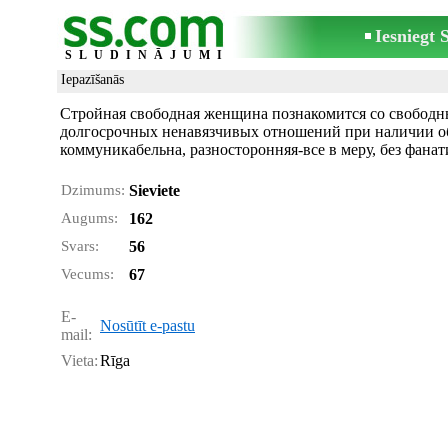
Iesniegt
SLUDINĀJUMI
Iepazīšanās
Стройная свободная женщина познакомится со свободны
долгосрочных ненавязчивых отношений при наличии общ
коммуникабельна, разносторонняя-все в меру, без фанат
Dzimums:
Sieviete
Augums:
162
Svars:
56
Vecums:
67
E-
Nosūtīt e-pastu
mail:
Vieta:
Rīga