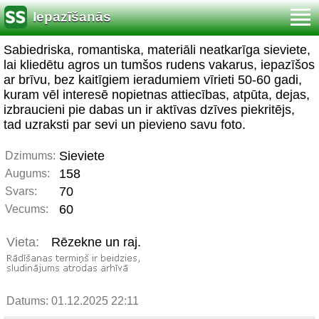
Iepazīšanās
Sabiedriska, romantiska, materiāli neatkarīga sieviete,
lai kliedētu agros un tumšos rudens vakarus, iepazīšos
ar brīvu, bez kaitīgiem ieradumiem vīrieti 50-60 gadi,
kuram vēl interesē nopietnas attiecības, atpūta, dejas,
izbraucieni pie dabas un ir aktīvas dzīves piekritējs,
tad uzraksti par sevi un pievieno savu foto.
Sieviete
Dzimums:
158
Augums:
70
Svars:
60
Vecums:
Vieta:
Rēzekne un raj.
Datums: 01.12.2025 22:11