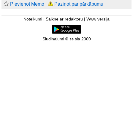
Pievienot Memo
|
Paziņot par pārkāpumu
Noteikumi
|
Saikne ar redaktoru
|
Www versija
Sludinājumi © ss sia 2000