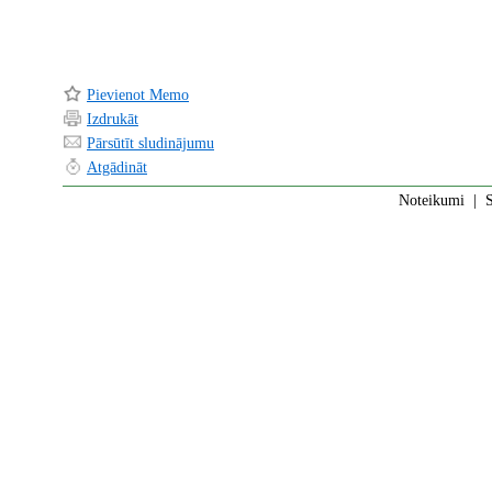
Pievienot Memo
Izdrukāt
Pārsūtīt sludinājumu
Atgādināt
Noteikumi
|
S