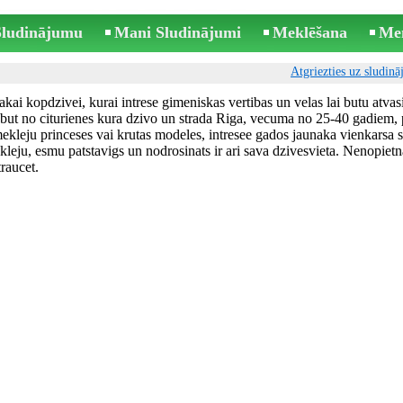
 Sludinājumu
Mani Sludinājumi
Meklēšana
Me
Atgriezties uz sludin
akai kopdzivei, kurai intrese gimeniskas vertibas un velas lai butu atvas
but no citurienes kura dzivo un strada Riga, vecuma no 25-40 gadiem, 
ekleju princeses vai krutas modeles, intresee gados jaunaka vienkarsa s
eju, esmu patstavigs un nodrosinats ir ari sava dzivesvieta. Nenopietn
raucet.