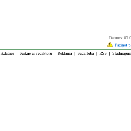
Datums: 03.
Paziņot 
īkdatnes
|
Saikne ar redaktoru
|
Reklāma
|
Sadarbība
|
RSS
| Sludinājumi