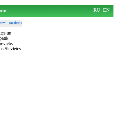
mo
RU
EN
ājumu sarakstu
ites un
patik
ieviete.
as Sievietes