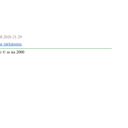
08.2026 21:29
par pārkāpumu
 © ss sia 2000