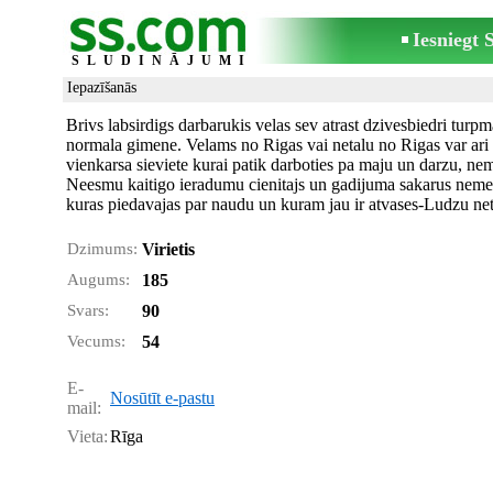
Iesniegt
SLUDINĀJUMI
Iepazīšanās
Brivs labsirdigs darbarukis velas sev atrast dzivesbiedri turpm
normala gimene. Velams no Rigas vai netalu no Rigas var ari 
vienkarsa sieviete kurai patik darboties pa maju un darzu, nem
Neesmu kaitigo ieradumu cienitajs un gadijuma sakarus nemekl
kuras piedavajas par naudu un kuram jau ir atvases-Ludzu net
Dzimums:
Virietis
Augums:
185
Svars:
90
Vecums:
54
E-
Nosūtīt e-pastu
mail:
Vieta:
Rīga