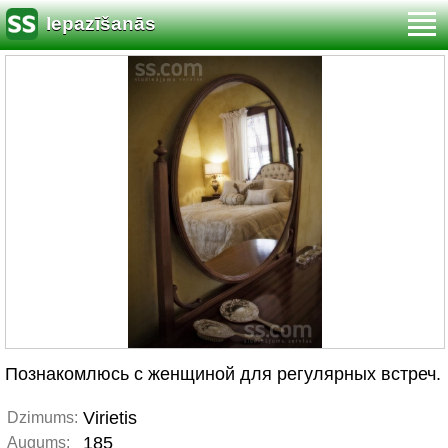
Iepazīšanās
Познакомлюсь с женщиной для регулярных встреч.
Virietis
Dzimums:
185
Augums: