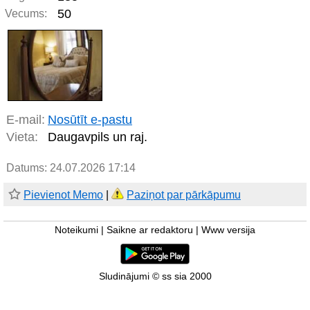
50
Vecums:
E-mail:
Nosūtīt e-pastu
Vieta:
Daugavpils un raj.
Datums: 24.07.2026 17:14
Pievienot Memo
|
Paziņot par pārkāpumu
Noteikumi
|
Saikne ar redaktoru
|
Www versija
Sludinājumi © ss sia 2000