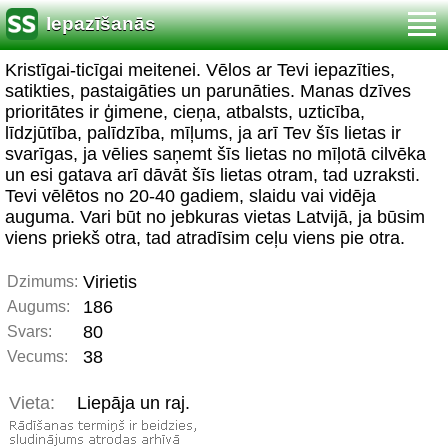
Iepazīšanās
Kristīgai-ticīgai meitenei. Vēlos ar Tevi iepazīties,
satikties, pastaigāties un parunāties. Manas dzīves
prioritātes ir ģimene, cieņa, atbalsts, uzticība,
līdzjūtība, palīdzība, mīļums, ja arī Tev šīs lietas ir
svarīgas, ja vēlies saņemt šīs lietas no mīļotā cilvēka
un esi gatava arī dāvāt šīs lietas otram, tad uzraksti.
Tevi vēlētos no 20-40 gadiem, slaidu vai vidēja
auguma. Vari būt no jebkuras vietas Latvijā, ja būsim
viens priekš otra, tad atradīsim ceļu viens pie otra.
Virietis
Dzimums:
186
Augums:
80
Svars:
38
Vecums:
Vieta:
Liepāja un raj.