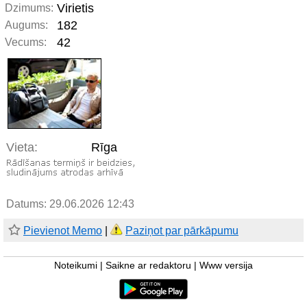
Virietis
Dzimums:
182
Augums:
42
Vecums:
Vieta:
Rīga
Datums: 29.06.2026 12:43
Pievienot Memo
|
Paziņot par pārkāpumu
Noteikumi
|
Saikne ar redaktoru
|
Www versija