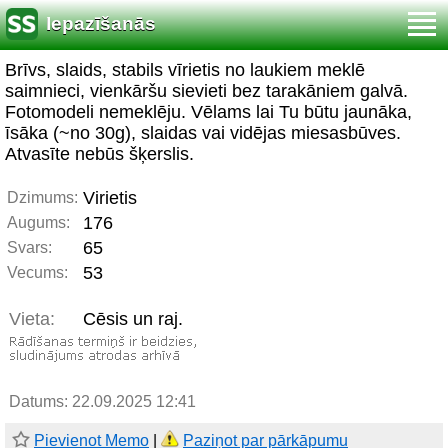
Iepazīšanās
Brīvs, slaids, stabils vīrietis no laukiem meklē
saimnieci, vienkāršu sievieti bez tarakāniem galvā.
Fotomodeli nemeklēju. Vēlams lai Tu būtu jaunāka,
īsāka (~no 30g), slaidas vai vidējas miesasbūves.
Atvasīte nebūs šķerslis.
Virietis
Dzimums:
176
Augums:
65
Svars:
53
Vecums:
Vieta:
Cēsis un raj.
Datums: 22.09.2025 12:41
Pievienot Memo
|
Paziņot par pārkāpumu