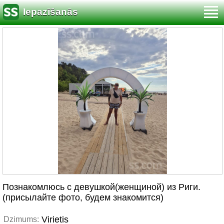
Iepazīšanās
Познакомлюсь с девушкой(женщиной) из Риги.
(присылайте фото, будем знакомится)
Virietis
Dzimums: