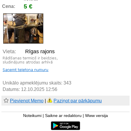
5 €
Cena:
Vieta:
Rīgas rajons
Unikālo apmeklējumu skaits:
343
Datums: 12.10.2025 12:56
Pievienot Memo
|
Paziņot par pārkāpumu
Noteikumi
|
Saikne ar redaktoru
|
Www versija