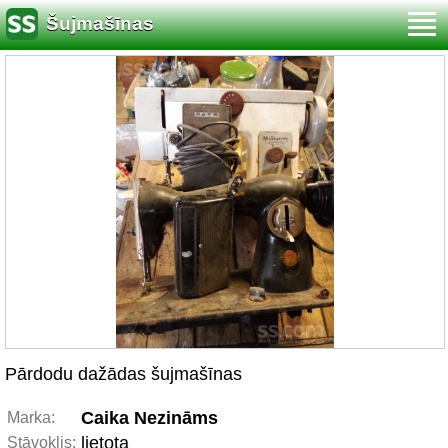
Šujmašīnas
Pārdodu dažādas šujmašīnas
Caika Nezināms
Marka:
lietota
Stāvoklis: