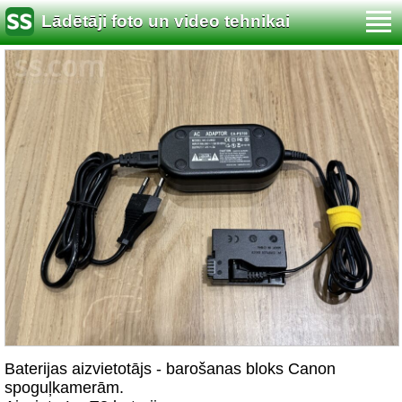
Lādētāji foto un video tehnikai
Baterijas aizvietotājs - barošanas bloks Canon
spoguļkamerām.