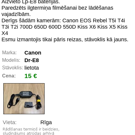
Aizvieto Lp-E8 baterijas.
Paredzēts ilgtermiņa filmēšanai bez lādēšanas
vajadzībām.
Derīgs šādām kamerām: Canon EOS Rebel T5i T4i
T3i T2i 700D 650D 600D 550D Kiss X6 Kiss X5 Kiss
X4
Esmu izmantojis tikai pāris reizas, stāvoklis kā jauns.
Canon
Marka:
Dr-E8
Modelis:
lietota
Stāvoklis:
15 €
Cena:
Vieta:
Rīga