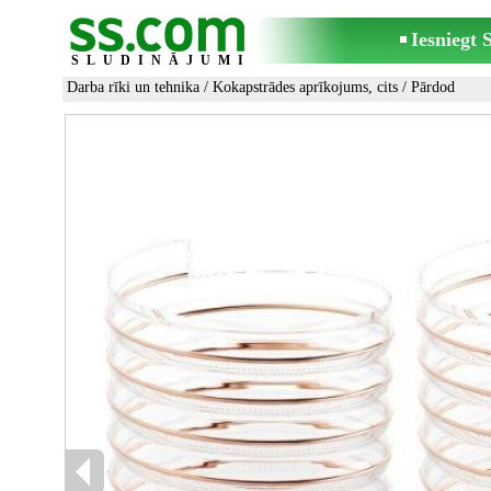
Iesniegt
SLUDINĀJUMI
Darba rīki un tehnika
/
Kokapstrādes aprīkojums, cits
/ Pārdod