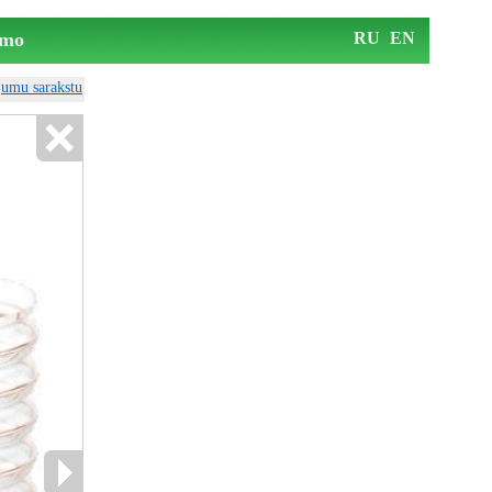
mo
RU
EN
ājumu sarakstu