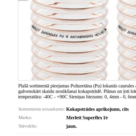
Plašā sortimentā pieejamas Poliuretāna (Pu) lokanās caurules
galvenokārt skaidu nosūkšanai kokapstrādē. Plānas un ļoti lok
temperatūra: -40C - +90C Sieniņas biezums: 0, 4mm - 0, 6mm
Instrumenta nosaukums:
Kokapstrādes aprīkojums, cits
Marka:
Merlett Superflex l/r
Stāvoklis:
jaun.