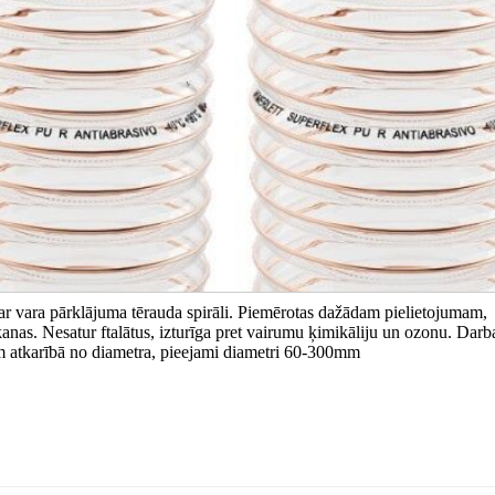
 ar vara pārklājuma tērauda spirāli. Piemērotas dažādam pielietojumam,
anas. Nesatur ftalātus, izturīga pret vairumu ķimikāliju un ozonu. Darb
 atkarībā no diametra, pieejami diametri 60-300mm