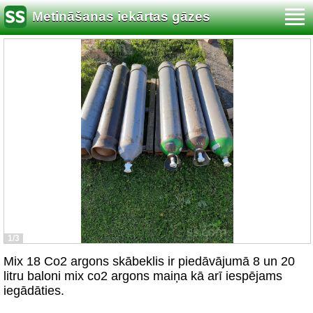
Metināšanas iekārtas gāzes
1/3
Mix 18 Co2 argons skābeklis ir piedāvājumā 8 un 20
litru baloni mix co2 argons maiņa kā arī iespējams
iegādāties.