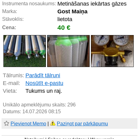
Metināšanas iekārtas gāzes
Instrumenta nosaukums:
Gost Maiņa
Marka:
lietota
Stāvoklis:
40 €
Cena:
Tālrunis:
Parādīt tālruni
E-mail:
Nosūtīt e-pastu
Vieta:
Tukums un raj.
Unikālo apmeklējumu skaits:
296
Datums: 14.07.2026 08:15
Pievienot Memo
|
Paziņot par pārkāpumu