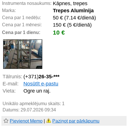
Kāpnes, trepes
Instrumenta nosaukums:
Trepes Alumīnija
Marka:
50 € (7.14 €/dienā)
Cena par 1 nedēļu:
150 € (5 €/dienā)
Cena par 1 mēnesi:
10 €
Cena par 1 dienu:
Tālrunis:
(+371)
26-35-***
E-mail:
Nosūtīt e-pastu
Vieta:
Ogre un raj.
Unikālo apmeklējumu skaits:
1
Datums: 29.07.2026 09:34
Pievienot Memo
|
Paziņot par pārkāpumu