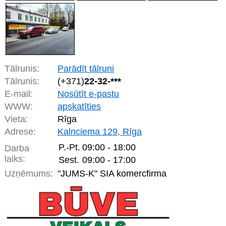
Tālrunis:
Parādīt tālruni
Tālrunis:
(+371)
22-32-***
E-mail:
Nosūtīt e-pastu
WWW:
apskatīties
Vieta:
Rīga
Adrese:
Kalnciema 129, Rīga
P.-Pt.
09:00 - 18:00
Darba
laiks:
Sest.
09:00 - 17:00
Uzņēmums:
"JUMS-K" SIA komercfirma