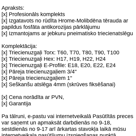
Apraksts:
[x] Profesionāls komplekts
[x] Izgatavots no rūdīta Hrome-Molibdēna tērauda ar
papildus fosfāta antikorozijas pārklājumu
[x] Izmantojams ar jebkuru pneimatisko triecienatslēgu
Komplektācija:
[x] Triecienuzgaļi Torx: T60, T70, T80, T90, T100
[x] Triecienuzgaļi Hex: H17, H19, H22, H24
[x] Triecienuzgaļi E-Profile: E18, E20, E22, E24
[x] Pāreja triecienuzgaļiem 3/4"
[x] Pāreja triecienuzgaļiem 1"
[x] Seškanšu atslēga 4mm (skrūves fiksēšanai)
[x] Cena norādīta ar PVN,
[x] Garantija
Pa tālruni, e-pastu vai internetveikalā Pasūtītās preces
var saņemt un apmaksāt darbdienās no 9-18,
sestdienās no 9-17 arī ārkartas stavokļa laikā mūsu
internetveikala pasūtījumu izsniegšanas punktā