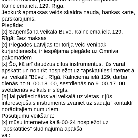
Kalnciema ielā 129, Rīgā.
Jebkurš apmaksas veids-skaidra nauda, bankas karte,
pārskaitījums.
Piegāde:
[x] Saņemšana veikalā Būve, Kalnciema ielā 129,
Rīgā: Bez maksas
[x] Piegādes Latvijas teritorijā veic Venipak
kurjerdienests, ir iespējama piegāde uz Omniva
pakomātiem
[x] Šo, kā arī daudzus citus instrumentus, jūs varat
apskatīt un nopirkt nospiežot uz "apskatīties"internet ā
vai veikalā "Būve", Rīgā, Kalnciema ielā 129, darba
dienās no 9. 00-18. 00, sestdienās no 9. 00-17. 00,
svētdienās veikals ir slēgts.
[X] lai pārliecinātos vai veikalā uz vietas ir jūs
interesējošais instruments zvaniet uz sadaļā "kontakti"
norādītajiem numuriem.
Pasūtījumu veikšana:
[x] mūsu internetveikalā-00-24 nospiežot uz
"apskatīties" sludinājuma apakšā
vai: