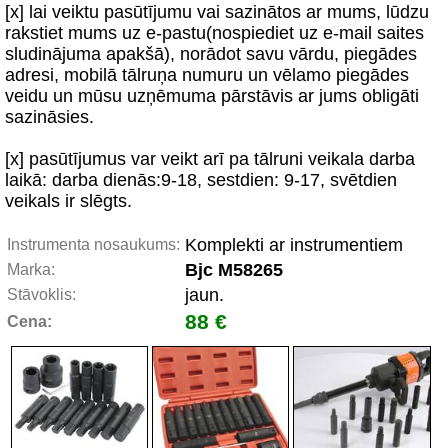
[x] lai veiktu pasūtījumu vai sazinātos ar mums, lūdzu
rakstiet mums uz e-pastu(nospiediet uz e-mail saites
sludinājuma apakšā), norādot savu vārdu, piegādes
adresi, mobilā tālruņa numuru un vēlamo piegādes
veidu un mūsu uzņēmuma pārstāvis ar jums obligāti
sazināsies.
[x] pasūtījumus var veikt arī pa tālruni veikala darba
laikā: darba dienās:9-18, sestdien: 9-17, svētdien
veikals ir slēgts.
Komplekti ar instrumentiem
Instrumenta nosaukums:
Bjc M58265
Marka:
jaun.
Stāvoklis:
88 €
Cena: