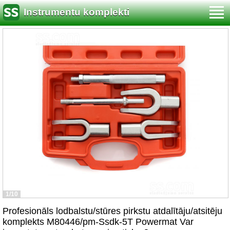
Instrumentu komplekti
1/10
Profesionāls lodbalstu/stūres pirkstu atdalītāju/atsitēju
komplekts M80446/pm-Ssdk-5T Powermat Var