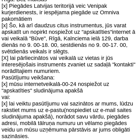
[x] Piegādes Latvijas teritorijā veic Venipak
kurjerdienests, ir iespējama piegāde uz Omniva
pakomātiem
[x] Šo, kā arī daudzus citus instrumentus, jūs varat
apskatīt un nopirkt nospiežot uz "apskatīties"internet ā
vai veikalā "Būve", Rīgā, Kalnciema ielā 129, darba
dienās no 9. 00-18. 00, sestdienās no 9. 00-17. 00,
svētdienās veikals ir slēgts.
[X] lai pārliecinātos vai veikalā uz vietas ir jūs
interesējošais instruments zvaniet uz sadaļā "kontakti"
norādītajiem numuriem.
Pasūtījumu veikšana:
[x] mūsu internetveikalā-00-24 nospiežot uz
"apskatīties" sludinājuma apakšā
vai:
[x] lai veiktu pasūtījumu vai sazinātos ar mums, lūdzu
rakstiet mums uz e-pastu(nospiediet uz e-mail saites
sludinājuma apakšā), norādot savu vārdu, piegādes
adresi, mobilā tālruņa numuru un vēlamo piegādes
veidu un mūsu uzņēmuma pārstāvis ar jums obligāti
sazināsies.