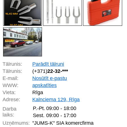
Tālrunis:
Parādīt tālruni
Tālrunis:
(+371)
22-32-***
E-mail:
Nosūtīt e-pastu
WWW:
apskatīties
Vieta:
Rīga
Adrese:
Kalnciema 129, Rīga
P.-Pt.
09:00 - 18:00
Darba
laiks:
Sest.
09:00 - 17:00
Uzņēmums:
"JUMS-K" SIA komercfirma