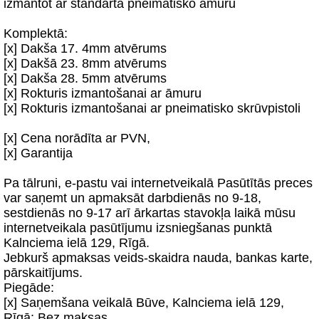
izmantot ar standarta pneimatisko āmuru
Komplektā:
[x] Dakša 17. 4mm atvērums
[x] Dakšā 23. 8mm atvērums
[x] Dakša 28. 5mm atvērums
[x] Rokturis izmantošanai ar āmuru
[x] Rokturis izmantošanai ar pneimatisko skrūvpistoli
[x] Cena norādīta ar PVN,
[x] Garantija
Pa tālruni, e-pastu vai internetveikalā Pasūtītās preces
var saņemt un apmaksāt darbdienās no 9-18,
sestdienās no 9-17 arī ārkartas stavokļa laikā mūsu
internetveikala pasūtījumu izsniegšanas punktā
Kalnciema ielā 129, Rīgā.
Jebkurš apmaksas veids-skaidra nauda, bankas karte,
pārskaitījums.
Piegāde:
[x] Saņemšana veikalā Būve, Kalnciema ielā 129,
Rīgā: Bez maksas