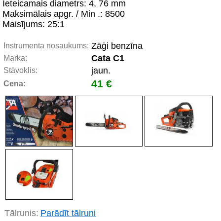
Ieteicamais diametrs: 4, 76 mm
Maksimālais apgr. / Min .: 8500
Maisījums: 25:1
Zāģi benzīna
Instrumenta nosaukums:
Cata C1
Marka:
jaun.
Stāvoklis:
41 €
Cena:
Tālrunis:
Parādīt tālruni