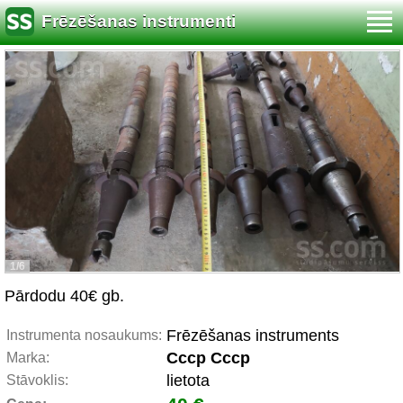
Frēzēšanas instrumenti
1/6
Pārdodu 40€ gb.
Frēzēšanas instruments
Instrumenta nosaukums:
Cccp Cccp
Marka:
lietota
Stāvoklis: