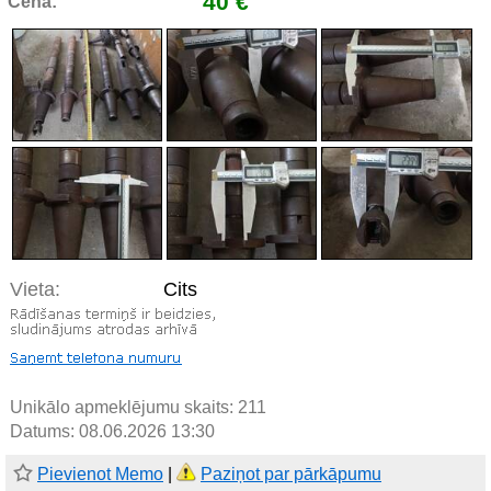
40 €
Cena:
Vieta:
Cits
Unikālo apmeklējumu skaits:
211
Datums: 08.06.2026 13:30
Pievienot Memo
|
Paziņot par pārkāpumu