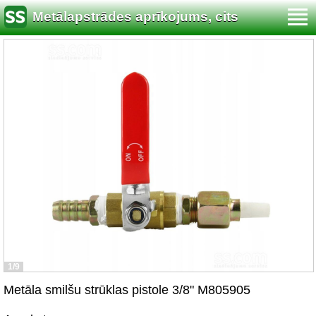
Metālapstrādes aprīkojums, cits
1/9
Metāla smilšu strūklas pistole 3/8" M805905