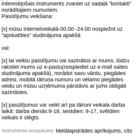
interesējošais instruments zvaniet uz sadaļā "kontakti"
norādītajiem numuriem.
Pasūtījumu veikšana:
[x] mūsu internetveikalā-00.00 -24.00 nospiežot uz
"apskatīties" sludinājuma apakšā
vai:
[x] lai veiktu pasūtījumu vai sazinātos ar mums, lūdzu
rakstiet mums uz e-pastu(nospiediet uz e-mail saites
sludinājuma apakšā), norādot savu vārdu, piegādes
adresi, mobilā tālruņa numuru un vēlamo piegādes
veidu un mūsu uzņēmuma pārstāvis ar jums obligāti
sazināsies.
[x] pasūtījumus var veikt arī pa tālruni veikala darba
laikā: darba dienās:9-18, sestdien: 9-17, svētdien
veikals ir slēgts.
Metālapstrādes aprīkojums, cits
Instrumenta nosaukums: