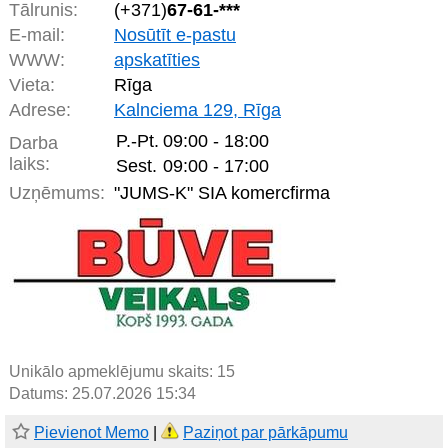
Tālrunis:
(+371)
67-61-***
E-mail:
Nosūtīt e-pastu
WWW:
apskatīties
Vieta:
Rīga
Adrese:
Kalnciema 129, Rīga
P.-Pt.
09:00 - 18:00
Darba
laiks:
Sest.
09:00 - 17:00
Uzņēmums:
"JUMS-K" SIA komercfirma
Unikālo apmeklējumu skaits:
15
Datums: 25.07.2026 15:34
Pievienot Memo
|
Paziņot par pārkāpumu