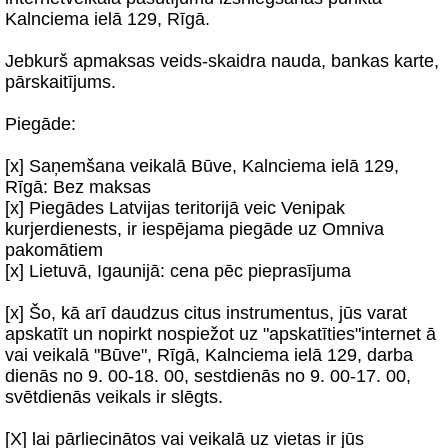
Kalnciema ielā 129, Rīgā.
Jebkurš apmaksas veids-skaidra nauda, bankas karte,
pārskaitījums.
Piegāde:
[x] Saņemšana veikalā Būve, Kalnciema ielā 129,
Rīgā: Bez maksas
[x] Piegādes Latvijas teritorijā veic Venipak
kurjerdienests, ir iespējama piegāde uz Omniva
pakomātiem
[x] Lietuvā, Igaunijā: cena pēc pieprasījuma
[x] Šo, kā arī daudzus citus instrumentus, jūs varat
apskatīt un nopirkt nospiežot uz "apskatīties"internet ā
vai veikalā "Būve", Rīgā, Kalnciema ielā 129, darba
dienās no 9. 00-18. 00, sestdienās no 9. 00-17. 00,
svētdienās veikals ir slēgts.
[X] lai pārliecinātos vai veikalā uz vietas ir jūs