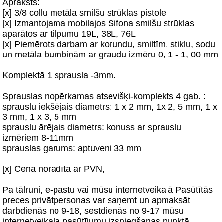
Apraksts:
[x] 3/8 collu metāla smilšu strūklas pistole
[x] Izmantojama mobilajos Sifona smilšu strūklas
aparātos ar tilpumu 19L, 38L, 76L
[x] Piemērots darbam ar korundu, smiltīm, stiklu, sodu
un metāla bumbiņām ar graudu izmēru 0, 1 - 1, 00 mm
Komplektā 1 sprausla -3mm.
Sprauslas nopērkamas atsevišķi-komplekts 4 gab. :
sprauslu iekšējais diametrs: 1 x 2 mm, 1x 2, 5 mm, 1 x
3 mm, 1 x 3, 5 mm
sprauslu ārējais diametrs: konuss ar sprauslu
izmēriem 8-11mm
sprauslas garums: aptuveni 33 mm
[x] Cena norādīta ar PVN,
Pa tālruni, e-pastu vai mūsu internetveikalā Pasūtītās
preces privātpersonas var saņemt un apmaksāt
darbdienās no 9-18, sestdienās no 9-17 mūsu
internetveikala pasūtījumu izsniegšanas punktā