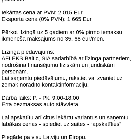
Iekārtas cena ar PVN: 2 015 Eur
Eksporta cena (0% PVN): 1 665 Eur
Pērkot līzingā uz 5 gadiem ar 0% pirmo iemaksu
ikmēneša maksājums no 35, 68 eur/mēn.
Līzinga piedāvājums:
AFLEKS Baltic, SIA sadarbībā ar līzinga partneriem,
nodrošina finansējumu fiziskām un juridiskām
personām.
Lai saņemtu piedāvājumu, rakstiet vai zvaniet uz
zemāk norādīto kontaktinformāciju.
Darba laiks: P. - Pk. 9:00-18:00
Ērta bezmaksas auto stāvvieta.
Lai apskatītu arī citus iekārtu variantus un saņemtu
labākas cenas - spiediet uz saites - “apskatīties”
Piegāde pa visu Latviju un Eiropu.