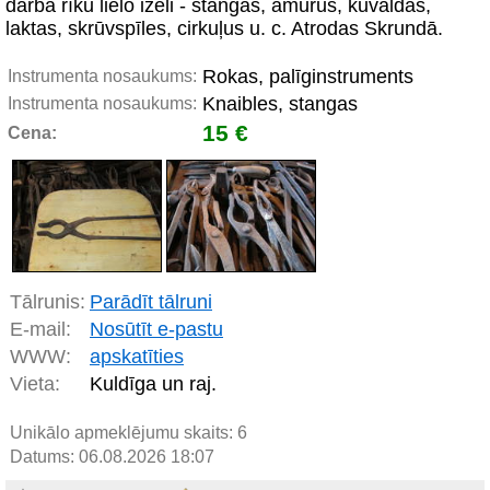
darba rīku lielo izēli - stangas, āmurus, kuvaldas,
laktas, skrūvspīles, cirkuļus u. c. Atrodas Skrundā.
Rokas, palīginstruments
Instrumenta nosaukums:
Knaibles, stangas
Instrumenta nosaukums:
15 €
Cena:
Tālrunis:
Parādīt tālruni
E-mail:
Nosūtīt e-pastu
WWW:
apskatīties
Vieta:
Kuldīga un raj.
Unikālo apmeklējumu skaits:
6
Datums: 06.08.2026 18:07