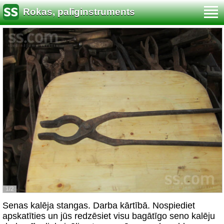
Rokas, palīginstruments
1/2
Senas kalēja stangas. Darba kārtībā. Nospiediet
apskatīties un jūs redzēsiet visu bagātīgo seno kalēju