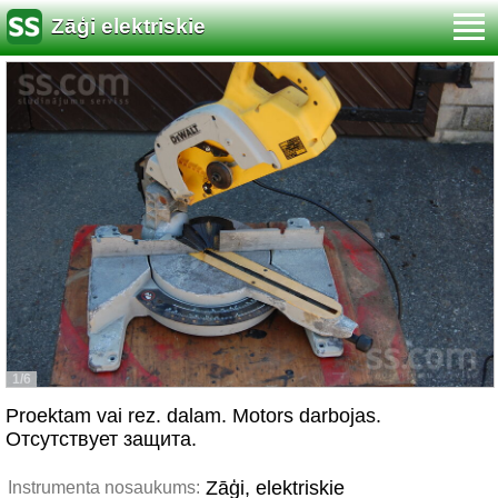
Zāģi elektriskie
1/6
Proektam vai rez. dalam. Motors darbojas.
Отсутствует защита.
Zāģi, elektriskie
Instrumenta nosaukums: