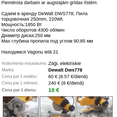
Piemērota darbam ar augstajām grīdas līstēm.
Сдаем в аренду DeWalt DWS778, Пила
торцовочная 250mm, 220Wt.
Мощность:1850 Вт
Число оборотов:4300 об/мин
Диаметр диска:250 мм
Max глубина пропила под углом 90:85 мм
Находимся Vagonu ielā 21
Zāģi, elektriskie
Instrumenta nosaukums:
Dewalt Dws778
Marka:
60 € (8.57 €/dienā)
Cena par 1 nedēļu:
240 € (8 €/dienā)
Cena par 1 mēnesi:
10 €
Cena par 1 dienu: