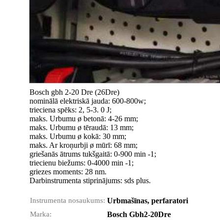
Bosch gbh 2-20 Dre (26Dre)
nominālā elektriskā jauda: 600-800w;
trieciena spēks: 2, 5-3. 0 J;
maks. Urbumu ø betonā: 4-26 mm;
maks. Urbumu ø tēraudā: 13 mm;
maks. Urbumu ø kokā: 30 mm;
maks. Ar kroņurbji ø mūrī: 68 mm;
griešanās ātrums tukšgaitā: 0-900 min -1;
triecienu biežums: 0-4000 min -1;
griezes moments: 28 nm.
Darbinstrumenta stiprinājums: sds plus.
Instrumenta nosaukums:
Urbmašīnas, perfaratori
Marka:
Bosch Gbh2-20Dre