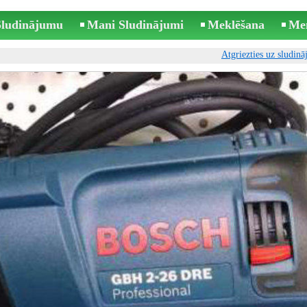
 Sludinājumu
Mani Sludinājumi
Meklēšana
Me
Atgriezties uz sludin