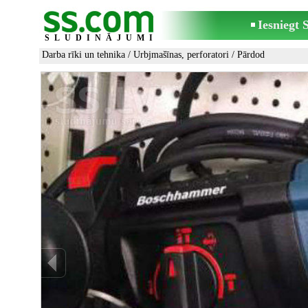
Iesniegt
SLUDINĀJUMI
Darba rīki un tehnika
/
Urbjmašīnas, perforatori
/ Pārdod