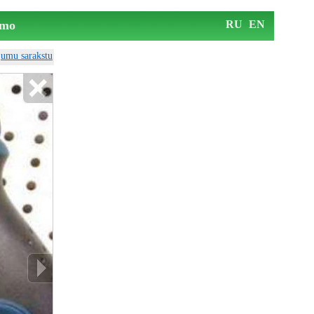
mo
RU
EN
ājumu sarakstu