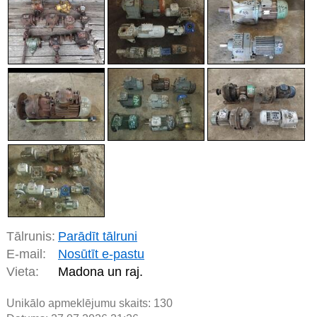
Tālrunis:
Parādīt tālruni
E-mail:
Nosūtīt e-pastu
Vieta:
Madona un raj.
Unikālo apmeklējumu skaits:
130