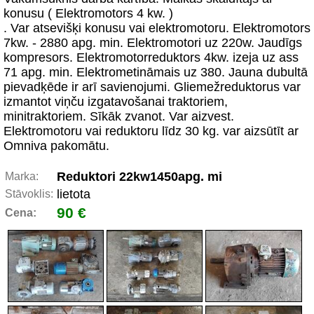
konusu ( Elektromotors 4 kw. )
. Var atsevišķi konusu vai elektromotoru. Elektromotors
7kw. - 2880 apg. min. Elektromotori uz 220w. Jaudīgs
kompresors. Elektromotorreduktors 4kw. izeja uz ass
71 apg. min. Elektrometināmais uz 380. Jauna dubultā
pievadķēde ir arī savienojumi. Gliemežreduktorus var
izmantot viņču izgatavošanai traktoriem,
minitraktoriem. Sīkāk zvanot. Var aizvest.
Elektromotoru vai reduktoru līdz 30 kg. var aizsūtīt ar
Omniva pakomātu.
Reduktori 22kw1450apg. mi
Marka:
lietota
Stāvoklis:
90 €
Cena: