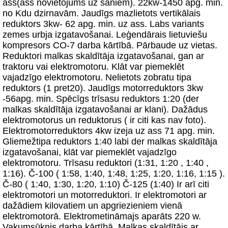
ass(ass novietojums uz sāniem). 22kw-1450 apg. min.
no Kdu dzirnavām. Jaudīgs mazlietots vertikālais
reduktors 3kw- 62 apg. min. uz ass. Labs variants
zemes urbja izgatavošanai. Leģendārais lietuviešu
kompresors CO-7 darba kārtībā. Pārbaude uz vietas.
Reduktori malkas skaldītāja izgatavošanai, gan ar
traktoru vai elektromotoru. Klāt var piemeklēt
vajadzīgo elektromotoru. Nelietots zobratu tipa
reduktors (1 pret20). Jaudīgs motorreduktors 3kw
-56apg. min. Spēcīgs trīsasu reduktors 1:20 (der
malkas skaldītāja izgatavošanai ar klani). Dažādus
elektromotorus un reduktorus ( ir citi kas nav foto).
Elektromotorreduktors 4kw izeja uz ass 71 apg. min.
Gliemežtipa reduktors 1:40 labi der malkas skaldītāja
izgatavošanai, klāt var piemeklēt vajadzīgo
elektromotoru. Trīsasu reduktori (1:31, 1:20 , 1:40 ,
1:16). Č-100 ( 1:58, 1:40, 1:48, 1:25, 1:20, 1:16, 1:15 ).
Č-80 ( 1:40, 1:30, 1:20, 1:10) Č-125 (1:40) Ir arī citi
elektromotori un motorreduktori. Ir elektromotori ar
dažādiem kilovatiem un apgriezieniem vienā
elektromotorā. Elektrometināmajs aparāts 220 w.
Vakumsūknis darba kārtībā. Malkas skaldītājs ar