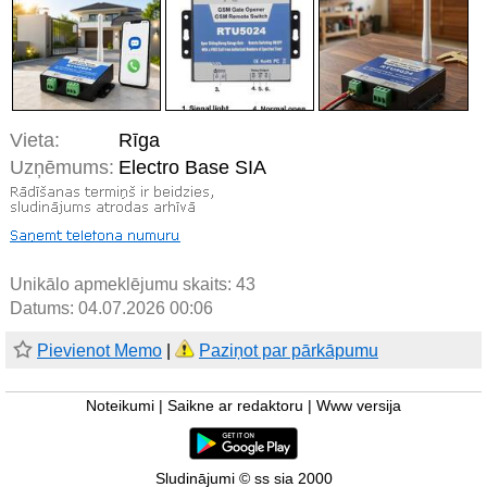
Vieta:
Rīga
Uzņēmums:
Electro Base SIA
Unikālo apmeklējumu skaits:
43
Datums: 04.07.2026 00:06
Pievienot Memo
|
Paziņot par pārkāpumu
Noteikumi
|
Saikne ar redaktoru
|
Www versija
Sludinājumi © ss sia 2000