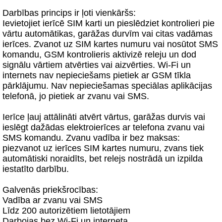
Darbības princips ir ļoti vienkāršs:
Ievietojiet ierīcē SIM karti un pieslēdziet kontrolieri pie
vārtu automātikas, garāžas durvīm vai citas vadāmas
ierīces. Zvanot uz SIM kartes numuru vai nosūtot SMS
komandu, GSM kontrolieris aktivizē releju un dod
signālu vārtiem atvērties vai aizvērties. Wi-Fi un
internets nav nepieciešams pietiek ar GSM tīkla
pārklājumu. Nav nepieciešamas speciālas aplikācijas
telefonā, jo pietiek ar zvanu vai SMS.
Ierīce ļauj attālināti atvērt vārtus, garāžas durvis vai
ieslēgt dažādas elektroierīces ar telefona zvanu vai
SMS komandu. Zvanu vadība ir bez maksas:
piezvanot uz ierīces SIM kartes numuru, zvans tiek
automātiski noraidīts, bet relejs nostrādā un izpilda
iestatīto darbību.
Galvenās priekšrocības:
Vadība ar zvanu vai SMS
Līdz 200 autorizētiem lietotājiem
Darbojas bez Wi-Fi un interneta