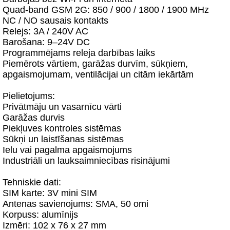
Quad-band GSM 2G: 850 / 900 / 1800 / 1900 MHz
NC / NO sausais kontakts
Relejs: 3A / 240V AC
Barošana: 9–24V DC
Programmējams releja darbības laiks
Piemērots vārtiem, garāžas durvīm, sūkņiem,
apgaismojumam, ventilācijai un citām iekārtām
Pielietojums:
Privātmāju un vasarnīcu vārti
Garāžas durvis
Piekļuves kontroles sistēmas
Sūkņi un laistīšanas sistēmas
Ielu vai pagalma apgaismojums
Industriāli un lauksaimniecības risinājumi
Tehniskie dati:
SIM karte: 3V mini SIM
Antenas savienojums: SMA, 50 omi
Korpuss: alumīnijs
Izmēri: 102 x 76 x 27 mm