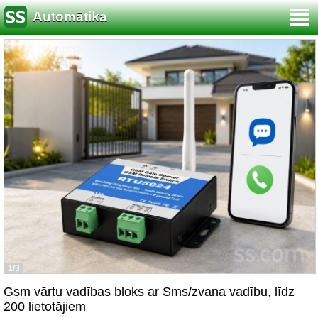
Automātika
1/3
Gsm vārtu vadības bloks ar Sms/zvana vadību, līdz
200 lietotājiem