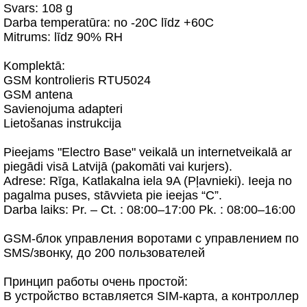
Svars: 108 g
Darba temperatūra: no -20C līdz +60C
Mitrums: līdz 90% RH
Komplektā:
GSM kontrolieris RTU5024
GSM antena
Savienojuma adapteri
Lietošanas instrukcija
Pieejams "Electro Base" veikalā un internetveikalā ar
piegādi visā Latvijā (pakomāti vai kurjers).
Adrese: Rīga, Katlakalna iela 9A (Pļavnieki). Ieeja no
pagalma puses, stāvvieta pie ieejas “C”.
Darba laiks: Pr. – Ct. : 08:00–17:00 Pk. : 08:00–16:00
GSM-блок управления воротами с управлением по
SMS/звонку, до 200 пользователей
Принцип работы очень простой:
В устройство вставляется SIM-карта, а контроллер