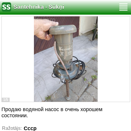
Santehnika - Sūkņi
1/5
Продаю водяной насос в очень хорошем
состоянии.
Cccp
Ražotājs: