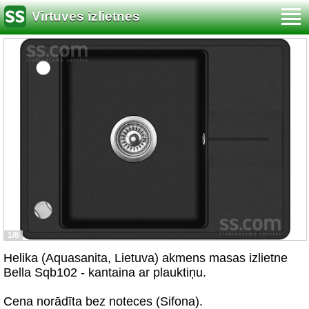
Virtuves izlietnes
1/8
Helika (Aquasanita, Lietuva) akmens masas izlietne
Bella Sqb102 - kantaina ar plauktiņu.
Cena norādīta bez noteces (Sifona).