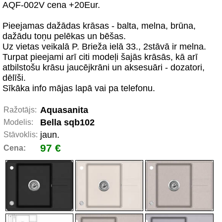
AQF-002V cena +20Eur.
Pieejamas dažādas krāsas - balta, melna, brūna,
dažādu toņu pelēkas un bēšas.
Uz vietas veikalā P. Brieža ielā 33., 2stāvā ir melna.
Turpat pieejami arī citi modeļi šajās krāsās, kā arī
atbilstošu krāsu jaucējkrāni un aksesuāri - dozatori,
dēlīši.
Sīkāka info mājas lapā vai pa telefonu.
Aquasanita
Ražotājs:
Bella sqb102
Modelis:
jaun.
Stāvoklis:
97 €
Cena: