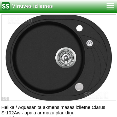
Virtuves izlietnes
1/9
Helika / Aquasanita akmens masas izlietne Clarus
Sr102Aw - apaļa ar mazu plauktiņu.