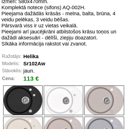
Izmēri: 580x470mm.
Komplektā notece (sifons) AQ-002H.
Pieejama dažādās krāsās - melna, balta, brūna, 4
veidu pelēkas, 3 veidu bēšas.
Pārsvarā viss ir uz vietas veikalā.
Pieejami arī jaucējkrāni atbilstošos krāsu toņos un
dažādi aksesuāri - dēlīši, ziepju doazatori.
Sīkāka informācija rakstot vai zvanot.
Helika
Ražotājs:
Sr102Aw
Modelis:
jaun.
Stāvoklis:
113 €
Cena: