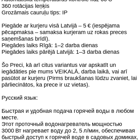
360 rotācijas leņķis
Grozāmais cauruļu tips: IP
Piegāde ar kurjeru visā Latvijā – 5 € (iespējama
pēcapmaksa – samaksa kurjeram uz rokas preces
saņemšanas brīdī).
Piegādes laiks Rīgā: 1–2 darba dienas
Piegādes laiks pārējā Latvijā: 1–3 darba dienas
Šo Preci, kā arī citus variantus var apskatīt un
iegādāties pie mums VEIKALĀ, darba laikā, vai arī
pasūtot ar kurjeru (Pirms braukšanas lūdzu zvaniet, lai
pārliecinātos, ka prece ir uz vietas).
Русский язык:
Быстрая и удобная подача горячей воды в любом
месте.
Этот проточный водонагреватель мощностью
3000 Вт нагревает воду до 2, 5 л/мин, обеспечивая
быстрый доступ к горячей воде в садовых домиках,