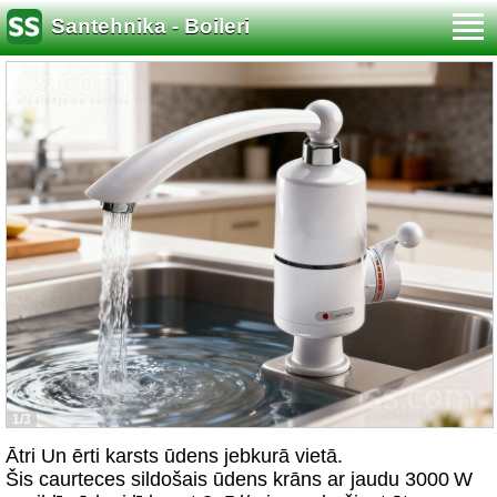
Santehnika - Boileri
1/3
Ātri Un ērti karsts ūdens jebkurā vietā.
Šis caurteces sildošais ūdens krāns ar jaudu 3000 W