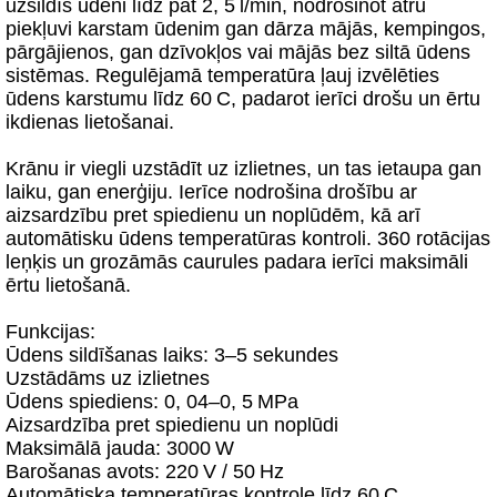
uzsildīs ūdeni līdz pat 2, 5 l/min, nodrošinot ātru
piekļuvi karstam ūdenim gan dārza mājās, kempingos,
pārgājienos, gan dzīvokļos vai mājās bez siltā ūdens
sistēmas. Regulējamā temperatūra ļauj izvēlēties
ūdens karstumu līdz 60 C, padarot ierīci drošu un ērtu
ikdienas lietošanai.
Krānu ir viegli uzstādīt uz izlietnes, un tas ietaupa gan
laiku, gan enerģiju. Ierīce nodrošina drošību ar
aizsardzību pret spiedienu un noplūdēm, kā arī
automātisku ūdens temperatūras kontroli. 360 rotācijas
leņķis un grozāmās caurules padara ierīci maksimāli
ērtu lietošanā.
Funkcijas:
Ūdens sildīšanas laiks: 3–5 sekundes
Uzstādāms uz izlietnes
Ūdens spiediens: 0, 04–0, 5 MPa
Aizsardzība pret spiedienu un noplūdi
Maksimālā jauda: 3000 W
Barošanas avots: 220 V / 50 Hz
Automātiska temperatūras kontrole līdz 60 C