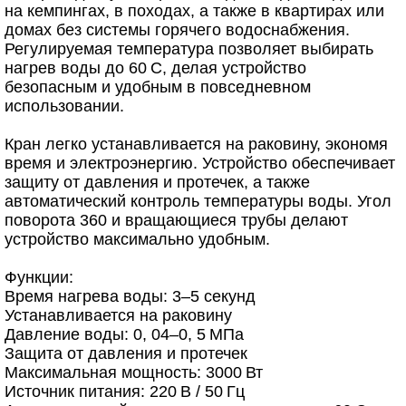
на кемпингах, в походах, а также в квартирах или
домах без системы горячего водоснабжения.
Регулируемая температура позволяет выбирать
нагрев воды до 60 C, делая устройство
безопасным и удобным в повседневном
использовании.
Кран легко устанавливается на раковину, экономя
время и электроэнергию. Устройство обеспечивает
защиту от давления и протечек, а также
автоматический контроль температуры воды. Угол
поворота 360 и вращающиеся трубы делают
устройство максимально удобным.
Функции:
Время нагрева воды: 3–5 секунд
Устанавливается на раковину
Давление воды: 0, 04–0, 5 МПа
Защита от давления и протечек
Максимальная мощность: 3000 Вт
Источник питания: 220 В / 50 Гц