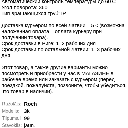
Автоматический контроль температуры до 60 C
Угол поворота: 360
Тип вращающихся труб: IP
Доставка курьером по всей Латвии – 5 € (возможна
наложенная оплата – оплата курьеру при
получении товара).
Срок доставки в Риге: 1–2 рабочих дня
Срок доставки по остальной Латвии: 1–3 рабочих
дня
Этот товар, а также другие варианты можно
посмотреть и приобрести у нас в МАГАЗИНЕ в
рабочее время или заказать с курьером (перед
поездкой, пожалуйста, позвоните, чтобы убедиться,
что товар в наличии).
Roch
Ražotājs:
3k
Modelis:
99
Tilpums, l:
jaun.
Stāvoklis: