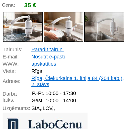
35 €
Cena:
Tālrunis:
Parādīt tālruni
E-mail:
Nosūtīt e-pastu
WWW:
apskatīties
Vieta:
Rīga
Rīga, Čiekurkalna 1. līnija 84 (204 kab.),
Adrese:
2. stāvs
P.-Pt.
10:00 - 17:30
Darba
laiks:
Sest.
10:00 - 14:00
Uzņēmums:
SIA,,LCV,,