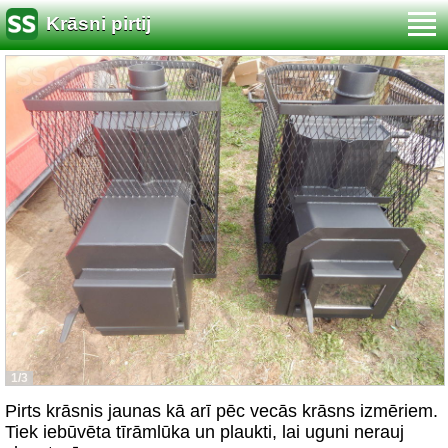
Krāsni pirtij
1/3
Pirts krāsnis jaunas kā arī pēc vecās krāsns izmēriem.
Tiek iebūvēta tīrāmlūka un plaukti, lai uguni nerauj