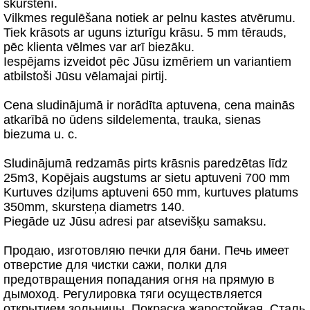
skurstenī.
Vilkmes regulēšana notiek ar pelnu kastes atvērumu.
Tiek krāsots ar uguns izturīgu krāsu. 5 mm tērauds,
pēc klienta vēlmes var arī biezāku.
Iespējams izveidot pēc Jūsu izmēriem un variantiem
atbilstoši Jūsu vēlamajai pirtij.
Cena sludinājumā ir norādīta aptuvena, cena mainās
atkarībā no ūdens sildelementa, trauka, sienas
biezuma u. c.
Sludinājumā redzamās pirts krāsnis paredzētas līdz
25m3, Kopējais augstums ar sietu aptuveni 700 mm
Kurtuves dziļums aptuveni 650 mm, kurtuves platums
350mm, skursteņa diametrs 140.
Piegāde uz Jūsu adresi par atsevišķu samaksu.
Продаю, изготовляю печки для бани. Печь имеет
отверстие для чистки сажи, полки для
предотвращения попадания огня на прямую в
дымоход. Регулировка тяги осуществляется
открытием зольницы. Покраска жаростойкая. Сталь