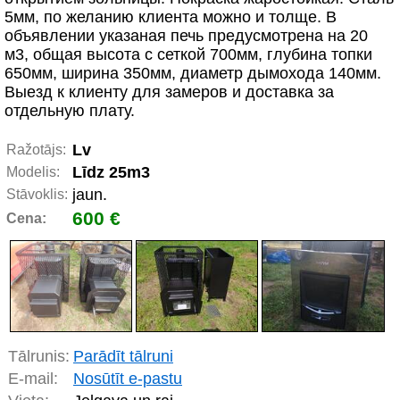
5мм, по желанию клиента можно и толще. В
объявлении указаная печь предусмотрена на 20
м3, общая высота с сеткой 700мм, глубина топки
650мм, ширина 350мм, диаметр дымохода 140мм.
Выезд к клиенту для замеров и доставка за
отдельную плату.
Lv
Ražotājs:
Līdz 25m3
Modelis:
jaun.
Stāvoklis:
600 €
Cena:
Tālrunis:
Parādīt tālruni
E-mail:
Nosūtīt e-pastu