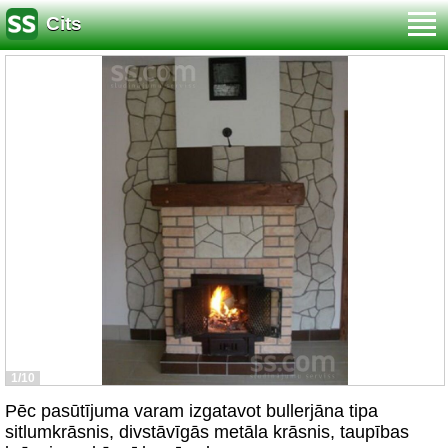
Cits
1/10
Pēc pasūtījuma varam izgatavot bullerjāna tipa
sitlumkrāsnis, divstāvīgās metāla krāsnis, taupības