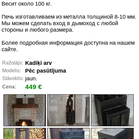
Весит около 100 кг.
Печь изготавливаем из металла толщиной 8-10 мм.
Мы можем сделать вход в дымоход с любой
стороны и любого размера.
Более подробная информация доступна на нашем
сайте.
Kadiķi arv
Ražotājs:
Pēc pasūtījuma
Modelis:
jaun.
Stāvoklis:
449 €
Cena: