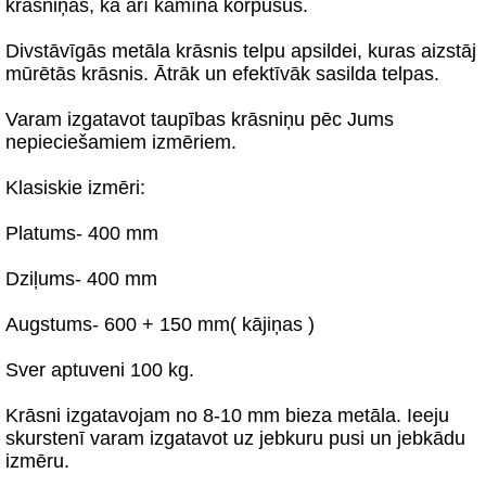
krāsniņas, kā arī kamīna korpusus.
Divstāvīgās metāla krāsnis telpu apsildei, kuras aizstāj
mūrētās krāsnis. Ātrāk un efektīvāk sasilda telpas.
Varam izgatavot taupības krāsniņu pēc Jums
nepieciešamiem izmēriem.
Klasiskie izmēri:
Platums- 400 mm
Dziļums- 400 mm
Augstums- 600 + 150 mm( kājiņas )
Sver aptuveni 100 kg.
Krāsni izgatavojam no 8-10 mm bieza metāla. Ieeju
skurstenī varam izgatavot uz jebkuru pusi un jebkādu
izmēru.