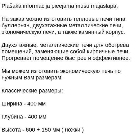
Plašāka informācija pieejama mūsu mājaslapā.
На заказ можно изготовить тепловые печи типа
буллерьян, двухэтажные металлические печи,
экономическую печи, а также каминный корпус.
Двухэтажные, металлические печи для обогрева
помещений, заменяющие собой кирпичные печи.
Прогревает помещение быстрее и эффективнее.
Мы можем изготовить экономическую печь по
нужным Вам размерам.
Классические размеры:
Ширина - 400 мм
Глубина - 400 мм
Высота - 600 + 150 мм ( ножки )