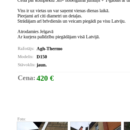
Cena par komplektu 5m+ nobeiguma jumtiņš + T-gabals ar tīrī
Viss ir uz vietas un var saņemt vienas dienas laikā.
Pieejami arī citi diametri un detaļas.
Strādājam arī brīvdienās un veicam piegādi pa visu Latviju.
Atrodamies Jelgavā
Ar kurjera palīdzību piegādājam visā Latvijā.
Ražotājs:
Agh-Thermo
Modelis:
D150
Stāvoklis:
jaun.
Cena:
420 €
Foto: