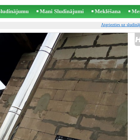
 Sludinājumu
Mani Sludinājumi
Meklēšana
Me
Atgriezties uz sludin