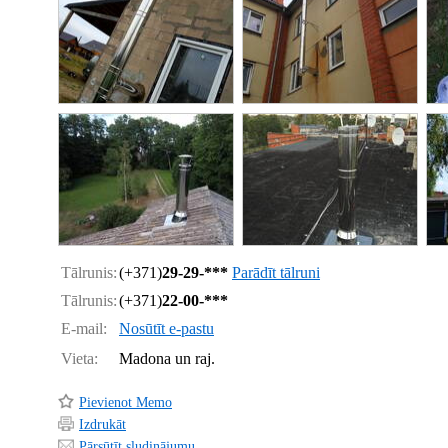
Tālrunis:
(+371)
29-29-***
Parādīt tālruni
Tālrunis:
(+371)
22-00-***
E-mail:
Nosūtīt e-pastu
Vieta:
Madona un raj.
Pievienot Memo
Izdrukāt
Pārsūtīt sludinājumu