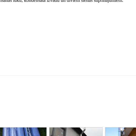
šanas lūku, kondensāta izvadu un diviem sienas stiprinājumiem.