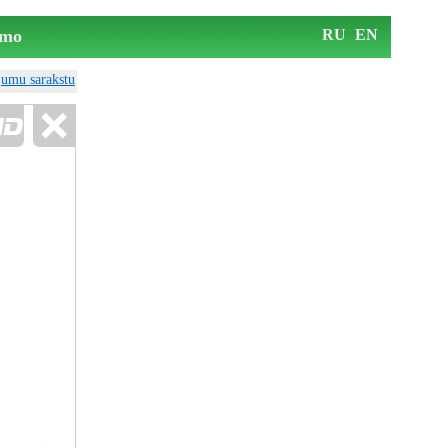
mo
RU
EN
ājumu sarakstu