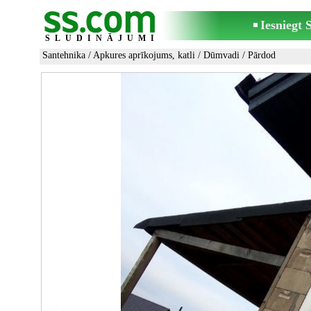
Iesniegt
SLUDINĀJUMI
Santehnika
/
Apkures aprīkojums, katli
/
Dūmvadi
/ Pārdod