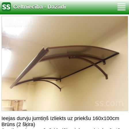
Celtniecība - Dažādi
Ieejas durvju jumtiņš Izliekts uz priekšu 160x100cm
Brūns (2 šķira)