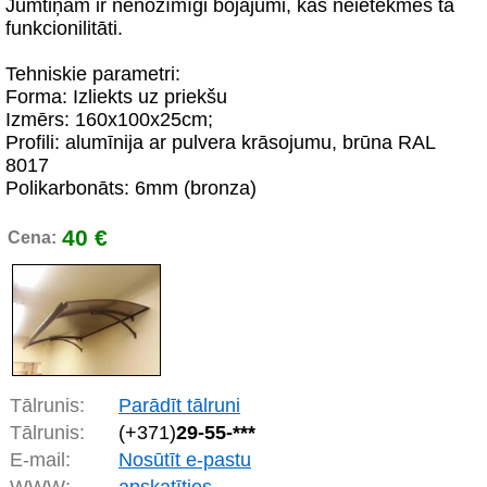
Jumtiņam ir nenozīmīgi bojājumi, kas neietekmēs tā
funkcionilitāti.
Tehniskie parametri:
Forma: Izliekts uz priekšu
Izmērs: 160x100x25cm;
Profili: alumīnija ar pulvera krāsojumu, brūna RAL
8017
Polikarbonāts: 6mm (bronza)
40 €
Cena:
Tālrunis:
Parādīt tālruni
Tālrunis:
(+371)
29-55-***
E-mail:
Nosūtīt e-pastu