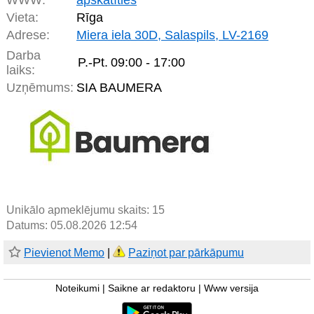
WWW:
apskatīties
Vieta:
Rīga
Adrese:
Miera iela 30D, Salaspils, LV-2169
Darba
P.-Pt.
09:00 - 17:00
laiks:
Uzņēmums:
SIA BAUMERA
Unikālo apmeklējumu skaits:
15
Datums: 05.08.2026 12:54
Pievienot Memo
|
Paziņot par pārkāpumu
Noteikumi
|
Saikne ar redaktoru
|
Www versija