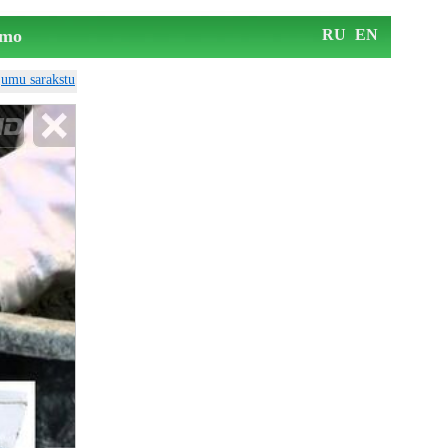
mo
RU
EN
ājumu sarakstu