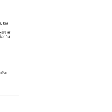
m, kas
ļu,
ķere ar
izkļūst
atīvo