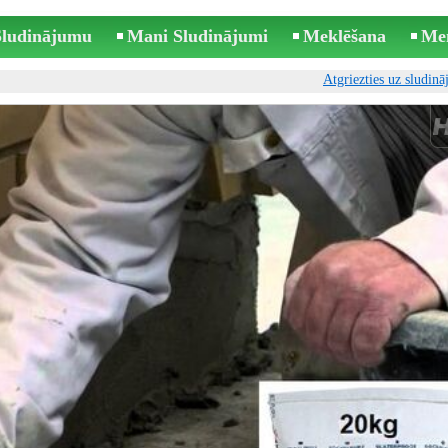
 Sludinājumu
Mani Sludinājumi
Meklēšana
Me
Atgriezties uz sludin