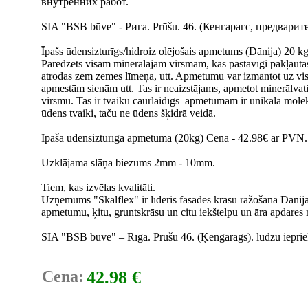
внутренних работ.
SIA "BSB būve" - Рига. Prūšu. 46. (Кенгарагс, предварит
Īpašs ūdensizturīgs/hidroiz olējošais apmetums (Dānija) 20 kg
Paredzēts visām minerālajām virsmām, kas pastāvīgi pakļauta
atrodas zem zemes līmeņa, utt. Apmetumu var izmantot uz vi
apmestām sienām utt. Tas ir neaizstājams, apmetot minerālvati 
virsmu. Tas ir tvaiku caurlaidīgs–apmetumam ir unikāla molekulā
ūdens tvaiki, taču ne ūdens šķidrā veidā.
Īpašā ūdensizturīgā apmetuma (20kg) Cena - 42.98€ ar PVN.
Uzklājama slāņa biezums 2mm - 10mm.
Tiem, kas izvēlas kvalitāti.
Uzņēmums "Skalflex" ir līderis fasādes krāsu ražošanā Dānijā 
apmetumu, ķitu, gruntskrāsu un citu iekštelpu un āra apdares m
SIA "BSB būve" – Rīga. Prūšu 46. (Ķengarags). lūdzu iepriek
Cena:
42.98 €