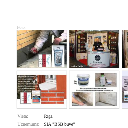
Foto:
Vieta:
Rīga
Uzņēmums:
SIA "BSB būve"