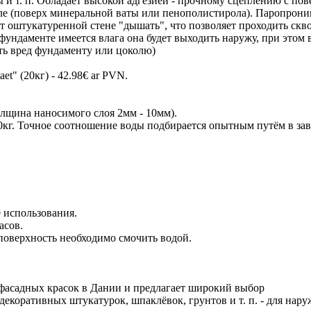
ы и т. п. Обладает высокой адгезией - прочному сцеплению с по
е (поверх минеральной ваты или пенополистирола). Паропрони
 оштукатуренной стене "дышать", что позволяет проходить скво
 фундаменте имеется влага она будет выходить наружу, при этом 
ть вред фундаменту или цоколю)
t" (20кг) - 42.98€ ar PVN.
олщина наносимого слоя 2мм - 10мм).
20кг. Точное соотношение воды подбирается опытным путём в за
 использования.
асов.
поверхность необходимо смочить водой.
у фасадных красок в Дании и предлагает широкий выбор
декоративных штукатурок, шпаклёвок, грунтов и т. п. - для нар