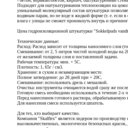
- бетон, керамзитобетон, кирпич, оштукатуренные стен
Подходит для оштукатуривания теплоизоляции на цокол
уникальный молекулярный состав штукатурки позволяет
водяным парам, но не воде в жидкой форме (т. е. если в
влага с улицы не сможет проникнуть внутрь и причини
Цена гидроизоляционной штукатурки "Sokkelpuds vandtae
Технические данные:
Расход: Расход зависит от толщины наносимого слоя (т
Смешивание: от 2, 5 литров чистой холодной воды на 
от желаемой толщины слоя и поставленной задачи.
Рабочая температура: мин. + 5С.
Плотность: 1, 65г / см3.
Хранение: в сухом и незамерзающем месте.
Полное затвердение: до 28 дней при + 20С.
Смешивание: использовать дрель с мешалкой.
Очистка: инструменты очищаются водой сразу же после
Готовую смесь необходимо использовать в течение 2-х ч
Перед нанесением готового раствора, обрабатываемую 
Для нанесения смеси используется шпатель.
Для тех, кто выбирает качество.
Компания "Skalflex" является лидером по производств
высококачественных, экологически безопасных красок, 