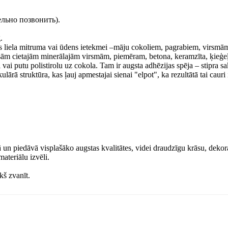
ельно позвонить).
.
s liela mitruma vai ūdens ietekmei –māju cokoliem, pagrabiem, virsmā
sām cietajām minerālajām virsmām, piemēram, betona, keramzīta, ķieģe
vai putu polistirolu uz cokola. Tam ir augsta adhēzijas spēja – stipra sa
rā struktūra, kas ļauj apmestajai sienai "elpot", ka rezultātā tai cauri 
un piedāvā visplašāko augstas kvalitātes, videi draudzīgu krāsu, dekor
ateriālu izvēli.
š zvanīt.