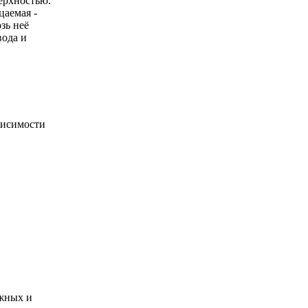
верхностью.
цаемая -
зь неё
вода и
висимости
ужных и