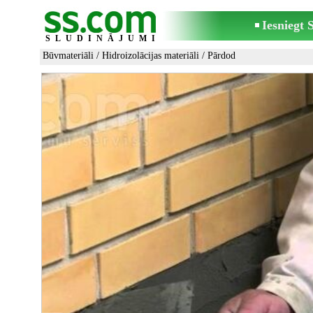
Iesniegt
SLUDINĀJUMI
Būvmateriāli
/
Hidroizolācijas materiāli
/ Pārdod