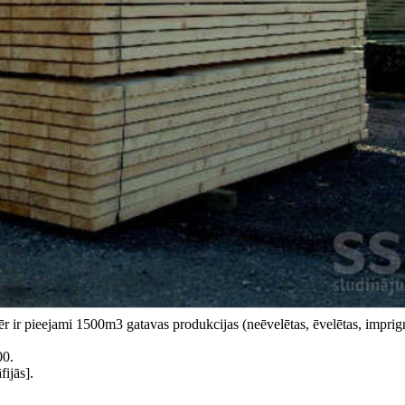
r ir pieejami 1500m3 gatavas produkcijas (neēvelētas, ēvelētas, imprign
00.
ijās].