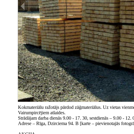
Kokmateriālu ražotājs pārdod zāģmateriālus. Uz vietas vienmē
Vairumpircējiem atlaides.
Strādājam darba dienās 9.00 - 17. 30, sestdienās – 9.00 - 12. 
Adrese – Rīga, Dzirciema 94. B [karte – pievienotajās fotogrāf