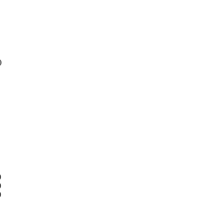
)
)
)
)