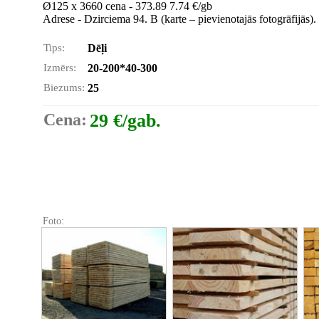
Ø125 x 3660 cena - 373.89 7.74 €/gb
Adrese - Dzirciema 94. B (karte – pievienotajās fotogrāfijās).
Tips:
Dēļi
Izmērs:
20-200*40-300
Biezums:
25
Cena:
29 €/gab.
Foto: