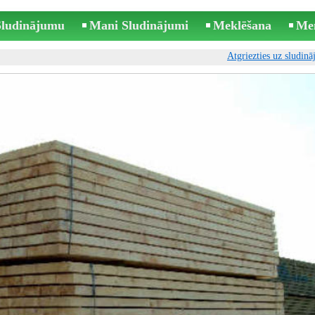
 Sludinājumu
Mani Sludinājumi
Meklēšana
Me
Atgriezties uz sludin