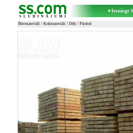
Iesniegt
SLUDINĀJUMI
Būvmateriāli
/
Kokmateriāli
/
Dēļi
/ Pārdod