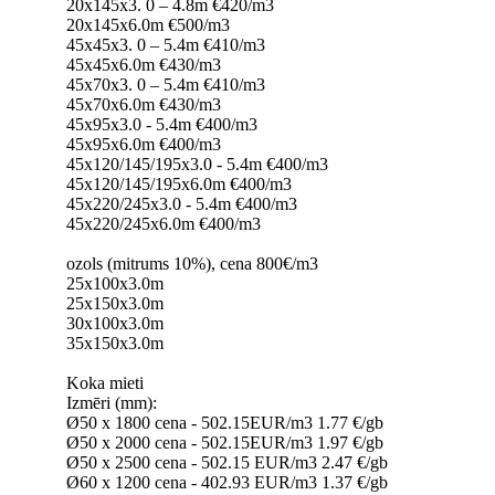
20x145x3. 0 – 4.8m €420/m3
20x145x6.0m €500/m3
45x45x3. 0 – 5.4m €410/m3
45x45x6.0m €430/m3
45x70x3. 0 – 5.4m €410/m3
45x70x6.0m €430/m3
45x95x3.0 - 5.4m €400/m3
45x95x6.0m €400/m3
45x120/145/195x3.0 - 5.4m €400/m3
45x120/145/195x6.0m €400/m3
45x220/245x3.0 - 5.4m €400/m3
45x220/245x6.0m €400/m3
ozols (mitrums 10%), cena 800€/m3
25x100x3.0m
25x150x3.0m
30x100x3.0m
35x150x3.0m
Koka mieti
Izmēri (mm):
Ø50 x 1800 cena - 502.15EUR/m3 1.77 €/gb
Ø50 x 2000 cena - 502.15EUR/m3 1.97 €/gb
Ø50 x 2500 cena - 502.15 EUR/m3 2.47 €/gb
Ø60 x 1200 cena - 402.93 EUR/m3 1.37 €/gb