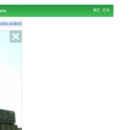
mo
RU
EN
ājumu sarakstu