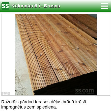
Kokmateriāli - Brusas
1/10
Ražotājs pārdod terases dēļus brūnā krāsā,
impregnētus zem spiediena.