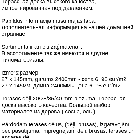
Терассная доска высокого качества,
импрегнированная под давлением.
Papildus informācija mūsu mājas lapā.
Дополнительная информация на нашей домашней
странице.
Sortimentā ir arī citi zāģmateriāli.
В ассортименте так же имеются и другие
пиломатериалы.
Izmērs:размер:
27 x 145mm, garums 2400mm - cena 6. 98 eur/m2
27 x 145мм, длина 2400мм - цена 6. 98 eur/m2.
Terases dēļi 20/28/35/40 mm biezuma. Террасная
доска высокого качества. Большой выбор
материалов из дерева ( сосна, ель ).
Pārdodam terases dēļus, (dēļi, brusas), izgatavojām
pēc pasūtījuma, impregnējam: dēļi, brusas, terases un
apdares dēļi.