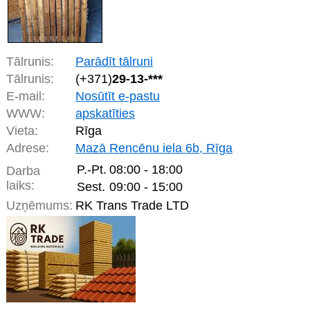
Tālrunis:
Parādīt tālruni
Tālrunis:
(+371)
29-13-***
E-mail:
Nosūtīt e-pastu
WWW:
apskatīties
Vieta:
Rīga
Adrese:
Mazā Rencēnu iela 6b, Rīga
P.-Pt.
08:00 - 18:00
Darba
laiks:
Sest.
09:00 - 15:00
Uzņēmums:
RK Trans Trade LTD