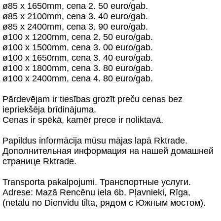
ø85 x 1650mm, cena 2. 50 euro/gab.
ø85 x 2100mm, cena 3. 40 euro/gab.
ø85 x 2400mm, cena 3. 90 euro/gab.
ø100 x 1200mm, cena 2. 50 euro/gab.
ø100 x 1500mm, cena 3. 00 euro/gab.
ø100 x 1650mm, cena 3. 40 euro/gab.
ø100 x 1800mm, cena 3. 80 euro/gab.
ø100 x 2400mm, cena 4. 80 euro/gab.
Pārdevējam ir tiesības grozīt preču cenas bez
iepriekšēja brīdinājuma.
Cenas ir spēkā, kamēr prece ir noliktavā.
Papildus informācija mūsu mājas lapā Rktrade.
Дополнительная информация на нашей домашней
странице Rktrade.
Transporta pakalpojumi. Транспортные услуги.
Adrese: Mazā Rencēnu iela 6b, Pļavnieki, Rīga,
(netālu no Dienvidu tilta, рядом с Южным мостом).