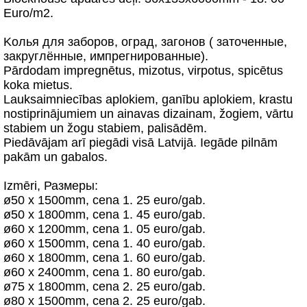
Euro/m2.
Kолья для заборов, оград, загонов ( заточенные,
закруглённые, импрегнированные).
Pārdodam impregnētus, mizotus, virpotus, spicētus
koka mietus.
Lauksaimniecības aplokiem, ganību aplokiem, krastu
nostiprinājumiem un ainavas dizainam, žogiem, vārtu
stabiem un žogu stabiem, palisādēm.
Piedāvājam arī piegādi visā Latvijā. Iegāde pilnām
pakām un gabalos.
Izmēri, Размеры:
ø50 x 1500mm, cena 1. 25 euro/gab.
ø50 x 1800mm, cena 1. 45 euro/gab.
ø60 x 1200mm, cena 1. 05 euro/gab.
ø60 x 1500mm, cena 1. 40 euro/gab.
ø60 x 1800mm, cena 1. 60 euro/gab.
ø60 x 2400mm, cena 1. 80 euro/gab.
ø75 x 1800mm, cena 2. 25 euro/gab.
ø80 x 1500mm, cena 2. 25 euro/gab.