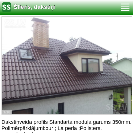
Šīferis, dakstiņi
1/10
Dakstiņveida profils Standarta moduļa garums 350mm.
Polimērpārklājumi:pur ; La perla ;Polisters.